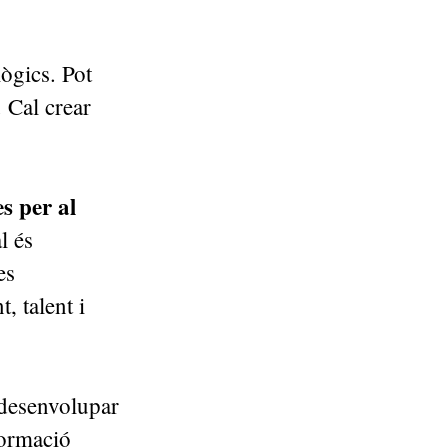
ògics. Pot
. Cal crear
s per al
l és
es
, talent i
 desenvolupar
formació