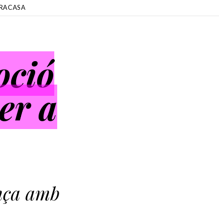
RACASA
oció
er a
nça amb