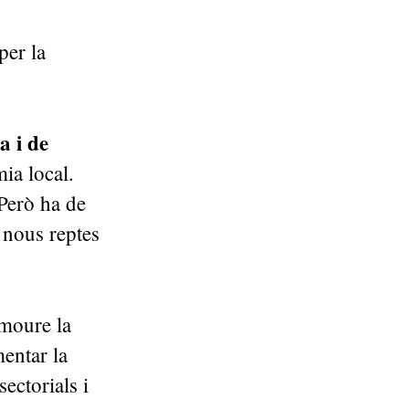
per la
a i de
ia local.
 Però ha de
s nous reptes
omoure la
mentar la
ectorials i