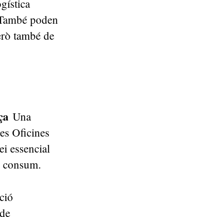
ogística
. També poden
erò també de
nça
Una
es Oficines
i essencial
de consum.
ció
 de