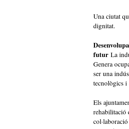
Una ciutat qu
dignitat.
Desenvolupam
futur
La indú
Genera ocupac
ser una indúst
tecnològics i
Els ajuntamen
rehabilitació 
col·laboració