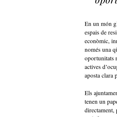
En un món glo
espais de res
econòmic, inn
només una qüe
oportunitats 
actives d’ocu
aposta clara p
Els ajuntamen
tenen un pap
directament, 