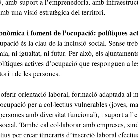
, amb suport a l’emprenedoria, amb infraestruc
mb una visió estratègica del territori.
nòmica i foment de l’ocupació: polítiques act
upació és la clau de la inclusió social. Sense tre
ia, ni igualtat, ni futur. Per això, els ajuntament
lítiques actives d’ocupació que responguen a les
itori i de les persones.
oferir orientació laboral, formació adaptada al m
cupació per a col·lectius vulnerables (joves, ma
persones amb diversitat funcional), i suport a l
social. També cal col·laborar amb empreses, sind
ius per crear itineraris d’inserció laboral efectiu