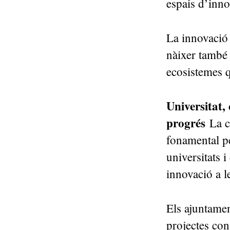
espais d’inn
La innovació 
nàixer també d
ecosistemes q
Universitat, 
progrés
La c
fonamental pe
universitats 
innovació a le
Els ajuntamen
projectes con