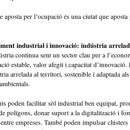
e aposta per l’ocupació és una ciutat que aposta 
ent industrial i innovació: indústria arrelad
stria continua sent un sector clau per a l’econom
ió estable, valor afegit i capacitat d’innovació.
ria arrelada al territori, sostenible i adaptada al
 ambientals.
ts poden facilitar sòl industrial ben equipat, pr
de polígons, donar suport a la digitalització i fo
 entre empreses. També poden impulsar clústers s