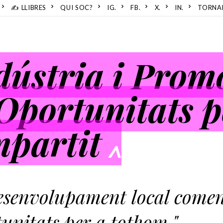
✍️ LLIBRES
QUI SOC?
IG.
FB.
X.
IN.
TORNA
dústria i Prom
 Oportunitats p
partit
^
desenvolupament local come
unitats per a tothom."