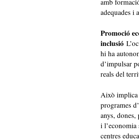
amb formació
adequades i a
Promoció eco
inclusió
L’oc
hi ha autonom
d’impulsar po
reals del terr
Això implica 
programes d’o
anys, dones, 
i l’economia 
centres educat