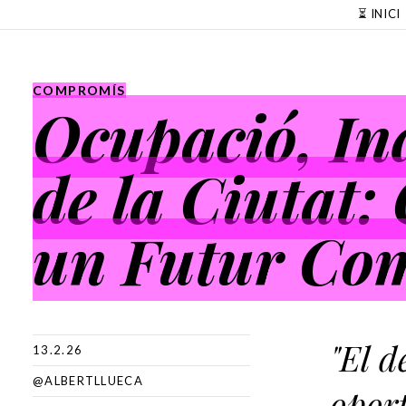
SKIP TO CONTENT
⏳ INICI
COMPROMÍS
Ocupació, In
de la Ciutat:
un Futur Com
"El 
13.2.26
@ALBERTLLUECA
oport