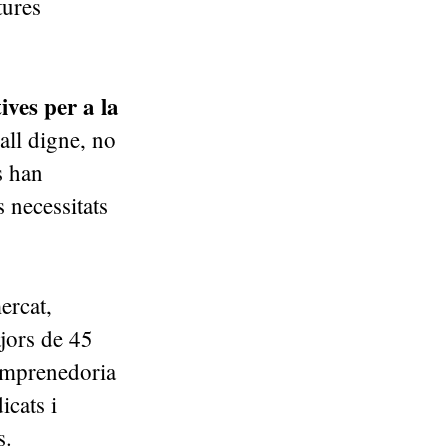
tures
ives per a la
ball digne, no
s han
 necessitats
ercat,
jors de 45
’emprenedoria
icats i
s.