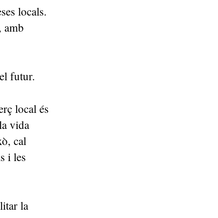
ses locals.
i, amb
el futur.
rç local és
la vida
xò, cal
 i les
itar la