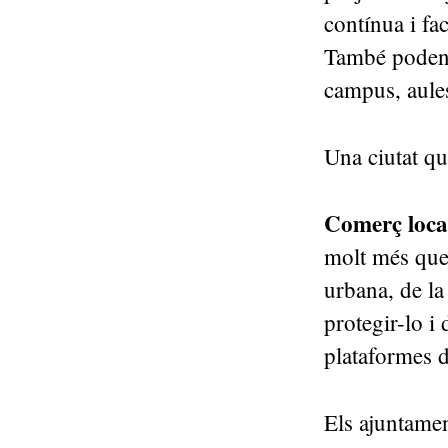
contínua i fa
També poden 
campus, aules
Una ciutat qu
Comerç local
molt més que 
urbana, de la 
protegir-lo i
plataformes d
Els ajuntame