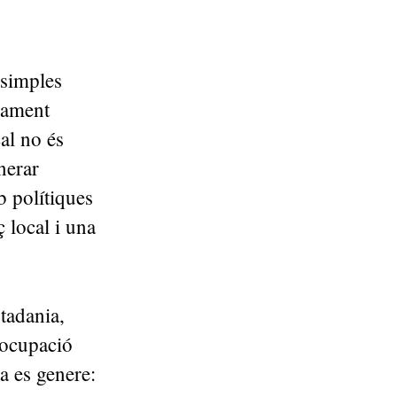
 simples
pament
al no és
nerar
b polítiques
 local i una
tadania,
 ocupació
a es genere: