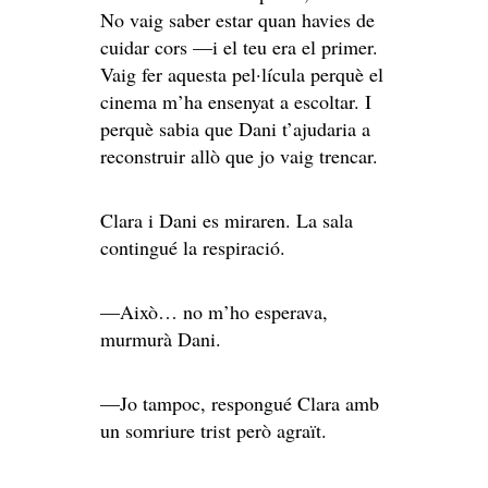
No vaig saber estar quan havies de
cuidar cors —i el teu era el primer.
Vaig fer aquesta pel·lícula perquè el
cinema m’ha ensenyat a escoltar. I
perquè sabia que Dani t’ajudaria a
reconstruir allò que jo vaig trencar.
Clara i Dani es miraren. La sala
contingué la respiració.
—Això… no m’ho esperava,
murmurà Dani.
—Jo tampoc, respongué Clara amb
un somriure trist però agraït.