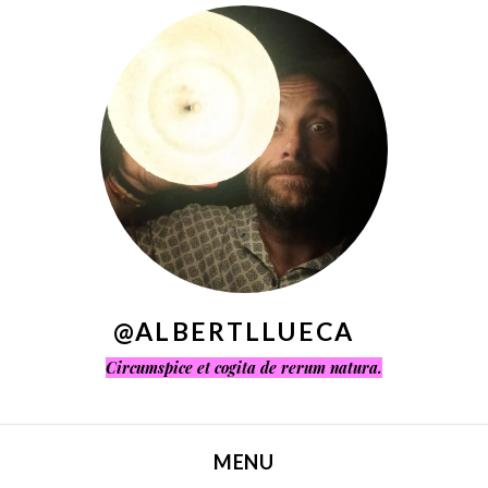
^
@ALBERTLLUECA
Circumspice et cogita de rerum natura.
MENU