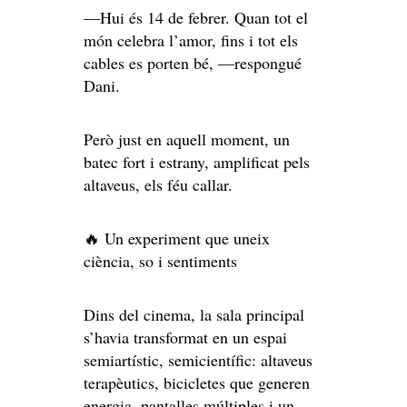
—Hui és 14 de febrer. Quan tot el
món celebra l’amor, fins i tot els
cables es porten bé, —respongué
Dani.
Però just en aquell moment, un
batec fort i estrany, amplificat pels
altaveus, els féu callar.
🔥 Un experiment que uneix
ciència, so i sentiments
Dins del cinema, la sala principal
s’havia transformat en un espai
semiartístic, semicientífic: altaveus
terapèutics, bicicletes que generen
energia, pantalles múltiples i un