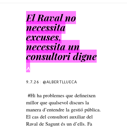
SKIP TO CONTENT
El Raval no
necessita
excuses,
necessita un
consultori digne
^
9.7.26
@ALBERTLLUECA
#Hi ha problemes que defineixen
millor que qualsevol discurs la
manera d’entendre la gestió pública.
El cas del consultori auxiliar del
Raval de Sagunt és un d’ells. Fa