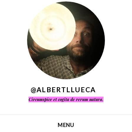
^
@ALBERTLLUECA
Circumspice et cogita de rerum natura.
MENU