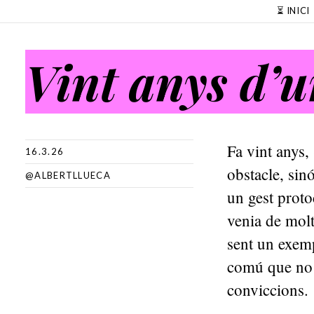
SKIP TO CONTENT
⏳ INICI
Vint anys d’u
Fa vint anys,
16.3.26
obstacle, sin
@ALBERTLLUECA
un gest proto
venia de molt
sent un exemp
comú que no d
conviccions.