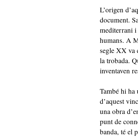
L’origen d’aq
document. Sa
mediterrani i
humans. A Mil
segle XX va c
la trobada. Q
inventaven re
També hi ha u
d’aquest vinc
una obra d’en
punt de conne
banda, té el p