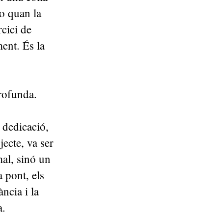
o quan la
rcici de
ment. És la
rofunda.
 dedicació,
jecte, va ser
al, sinó un
 pont, els
ncia i la
a.