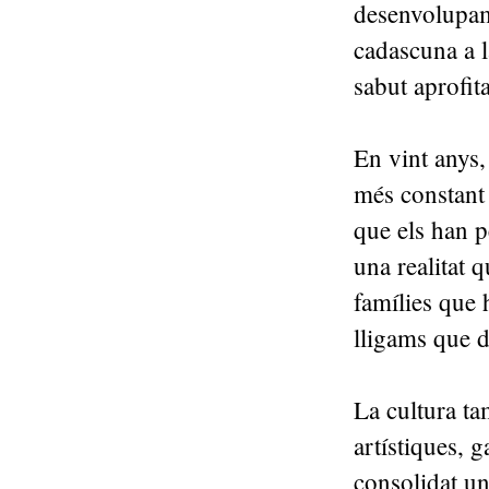
desenvolupam
cadascuna a 
sabut aprofit
En vint anys,
més constant 
que els han p
una realitat 
famílies que 
lligams que d
La cultura ta
artístiques, 
consolidat un