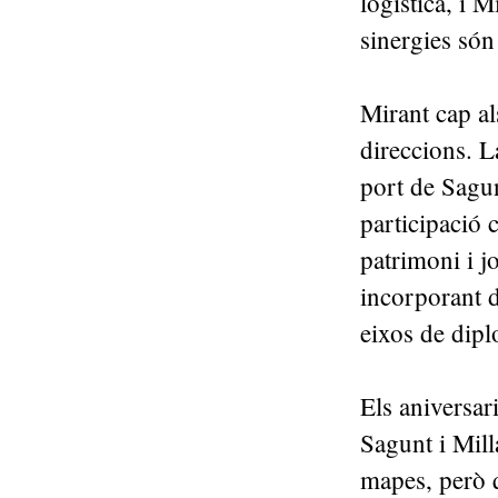
logística, i M
sinergies són
Mirant cap al
direccions. L
port de Sagun
participació 
patrimoni i jo
incorporant d
eixos de dipl
Els aniversar
Sagunt i Mil
mapes, però q