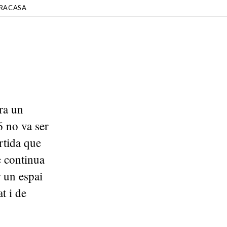
RACASA
era un
6 no va ser
rtida que
e continua
 un espai
t i de