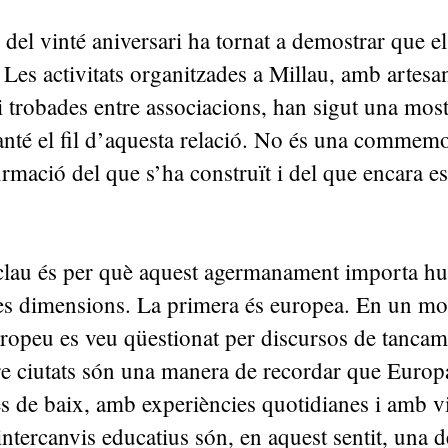
 del vinté aniversari ha tornat a demostrar que el
 Les activitats organitzades a Millau, amb artesa
 trobades entre associacions, han sigut una mos
nté el fil d’aquesta relació. No és una commemo
irmació del que s’ha construït i del que encara es
lau és per què aquest agermanament importa hui
tres dimensions. La primera és europea. En un m
uropeu es veu qüestionat per discursos de tancam
re ciutats són una manera de recordar que Europ
s de baix, amb experiències quotidianes i amb v
ntercanvis educatius són, en aquest sentit, una d