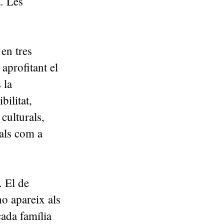
a. Les
en tres
aprofitant el
 la
bilitat,
 culturals,
uals com a
. El de
o apareix als
cada família