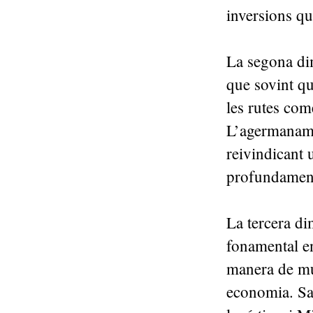
inversions qu
La segona dim
que sovint qu
les rutes com
L’agermanamen
reivindicant 
profundament
La tercera di
fonamental en
manera de mul
economia. Sa