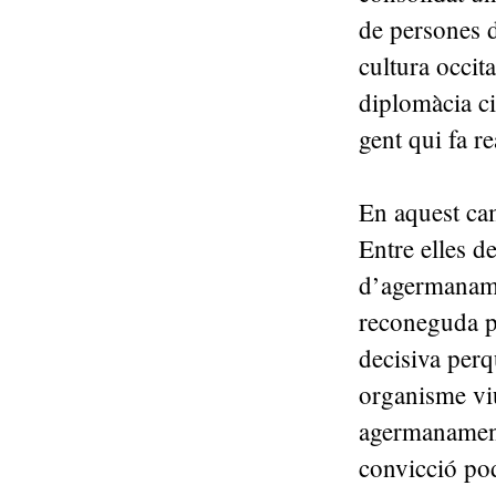
de persones d
cultura occit
diplomàcia ci
gent qui fa r
En aquest ca
Entre elles d
d’agermaname
reconeguda pe
decisiva per
organisme viu
agermanament
convicció pod