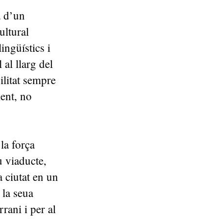
a d’un
ultural
ingüístics i
al llarg del
ilitat sempre
ent, no
la força
u viaducte,
a ciutat en un
 la seua
rrani i per al