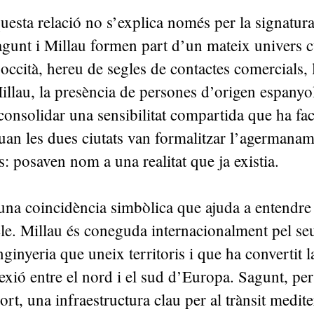
uesta relació no s’explica només per la signatur
gunt i Millau formen part d’un mateix univers c
 occità, hereu de segles de contactes comercials, l
lau, la presència de persones d’origen espanyol 
onsolidar una sensibilitat compartida que ha fac
uan les dues ciutats van formalitzar l’agermanam
s: posaven nom a una realitat que ja existia.
na coincidència simbòlica que ajuda a entendre 
le. Millau és coneguda internacionalment pel se
ginyeria que uneix territoris i que ha convertit l
xió entre el nord i el sud d’Europa. Sagunt, per
ort, una infraestructura clau per al trànsit medite