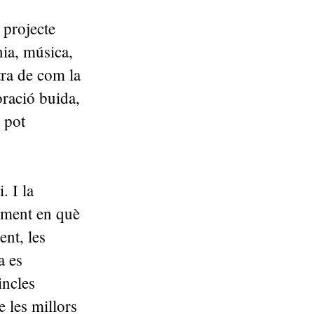
 projecte
nia, música,
tra de com la
ració buida,
 pot
. I la
oment en què
ent, les
a es
incles
e les millors