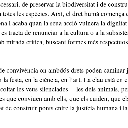
cessari, de preservar la biodiversitat i de const
a totes les espècies. Així, el dret humà comença e
na i acaba quan la seua acció vulnera la dignitat
es tracta de renunciar a la cultura o a la subsistè
mb mirada crítica, buscant formes més respectuos
 de convivència on ambdós drets poden caminar j
 la festa, en la ciència, en l’art. La clau està en e
scoltar les veus silenciades —les dels animals, p
nes que conviuen amb ells, que els cuiden, que 
tat de construir ponts entre la justícia humana i 