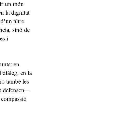
ruir un món
n la dignitat
 d’un altre
ncia, sinó de
es i
unts: en
l diàleg, en la
erò també les
els defensen—
la compassió