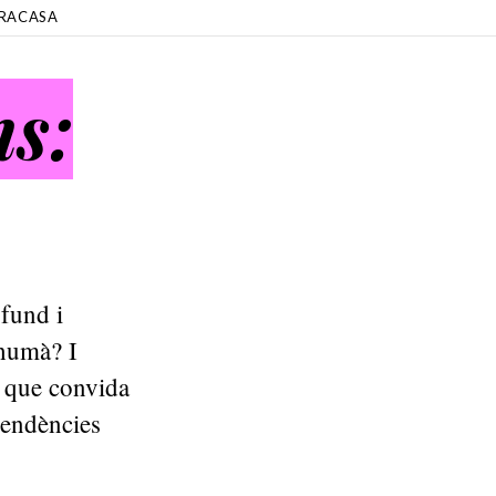
RACASA
ns:
ofund i
 humà? I
í que convida
ependències