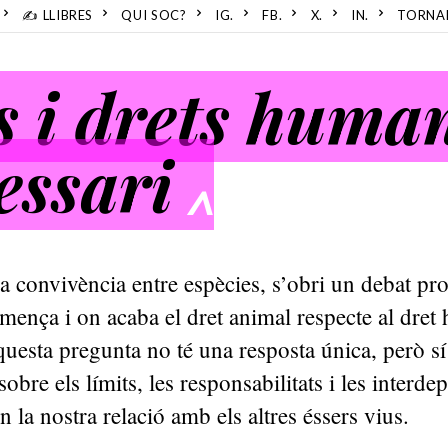
✍️ LLIBRES
QUI SOC?
IG.
FB.
X.
IN.
TORNA
s i drets huma
essari
^
la convivència entre espècies, s’obri un debat pr
mença i on acaba el dret animal respecte al dret
uesta pregunta no té una resposta única, però s
sobre els límits, les responsabilitats i les interd
n la nostra relació amb els altres éssers vius.