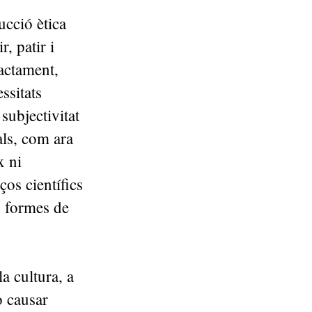
ucció ètica
, patir i
actament,
ssitats
subjectivitat
als, com ara
x ni
ços científics
es formes de
la cultura, a
o causar