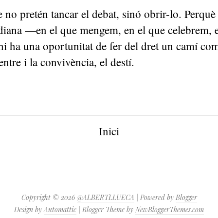
e no pretén tancar el debat, sinó obrir-lo. Perquè
idiana —en el que mengem, en el que celebrem, e
ha una oportunitat de fer del dret un camí comp
entre i la convivència, el destí.
Inici
Copyright ©
2026
@ALBERTLLUECA
| Powered by
Blogger
Design by
Automattic
| Blogger Theme by
NewBloggerThemes.com