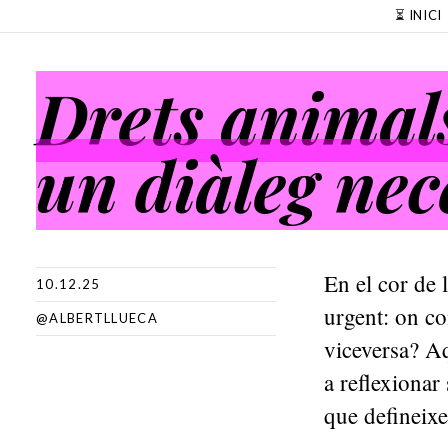
SKIP TO CONTENT
⏳ INICI
Drets animal
un diàleg nec
En el cor de 
10.12.25
urgent: on co
@ALBERTLLUECA
viceversa? Aq
a reflexionar 
que defineixe