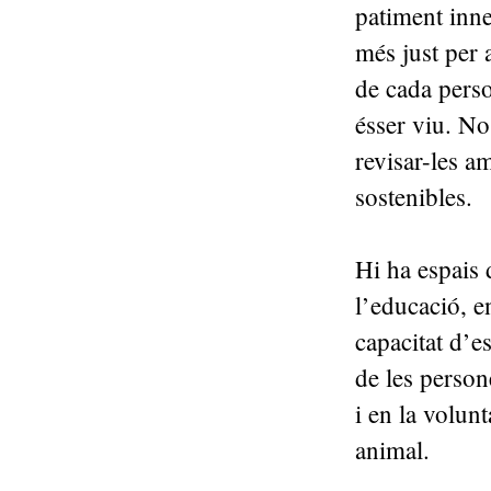
patiment inne
més just per 
de cada perso
ésser viu. No 
revisar-les a
sostenibles.
Hi ha espais
l’educació, en
capacitat d’e
de les perso
i en la volun
animal.