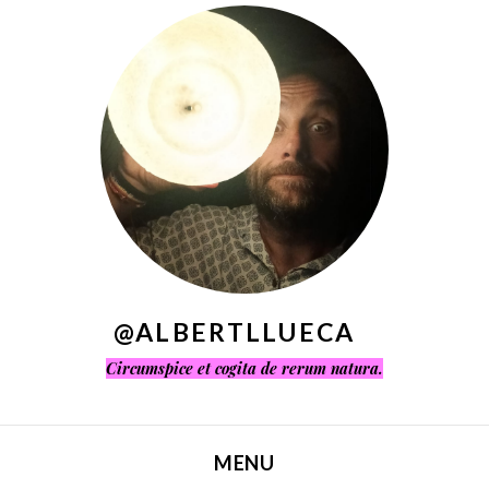
^
@ALBERTLLUECA
Circumspice et cogita de rerum natura.
MENU