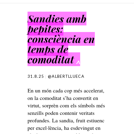
SKIP TO CONTENT
Sandies amb
pepites:
consciència en
temps de
comoditat
^
31.8.25
@ALBERTLLUECA
En un món cada cop més accelerat,
on la comoditat s’ha convertit en
virtut, sorprèn com els símbols més
senzills poden contenir veritats
profundes. La sandia, fruit estiuenc
per excel·lència, ha esdevingut en