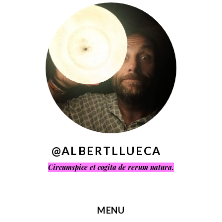
^
@ALBERTLLUECA
Circumspice et cogita de rerum natura.
MENU