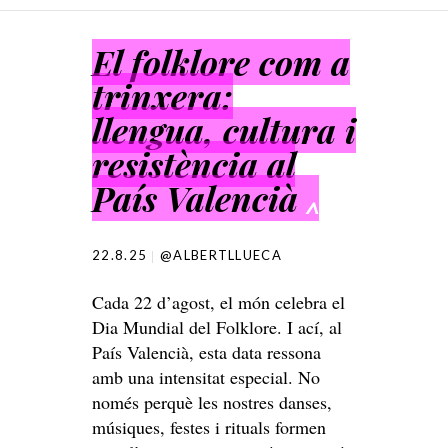
SKIP TO CONTENT
El folklore com a
trinxera:
llengua, cultura i
resistència al
País Valencià
^
22.8.25
@ALBERTLLUECA
Cada 22 d’agost, el món celebra el
Dia Mundial del Folklore. I ací, al
País Valencià, esta data ressona
amb una intensitat especial. No
només perquè les nostres danses,
músiques, festes i rituals formen