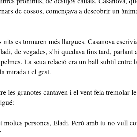
llibres prohibits, de desitjos callats. Casanova, q
enars de cossos, començava a descobrir un ànima
es nits es tornaren més llargues. Casanova escrivi
ladi, de vegades, s’hi quedava fins tard, parlant 
pelmes. La seua relació era un ball subtil entre la
 la mirada i el gest.
e les granotes cantaven i el vent feia tremolar les
igué:
 moltes persones, Eladi. Però amb tu no vull co
”