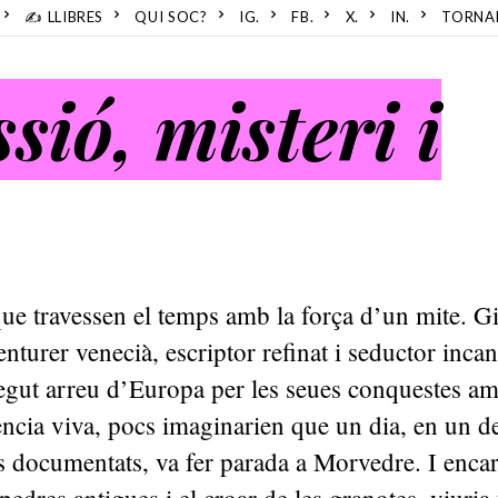
✍️ LLIBRES
QUI SOC?
IG.
FB.
X.
IN.
TORNA
ió, misteri i
ue travessen el temps amb la força d’un mite. 
nturer venecià, escriptor refinat i seductor incan
gut arreu d’Europa per les seues conquestes amo
gència viva, pocs imaginarien que un dia, en un d
s documentats, va fer parada a Morvedre. I enca