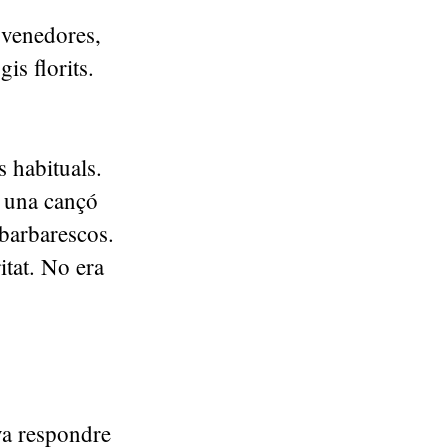
 venedores,
is florits.
s habituals.
à una cançó
 barbarescos.
itat. No era
va respondre