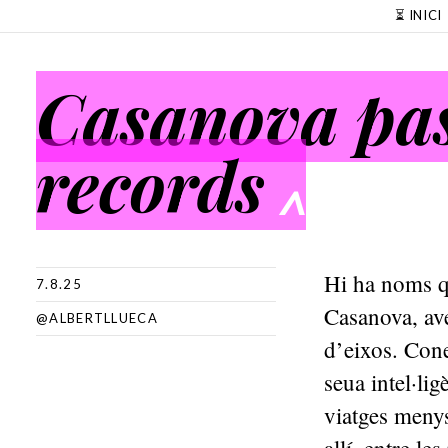
SKIP TO CONTENT
⏳ INICI
Casanova pass
records
^
Hi ha noms q
7.8.25
Casanova, ave
@ALBERTLLUECA
d’eixos. Cone
seua intel·li
viatges meny