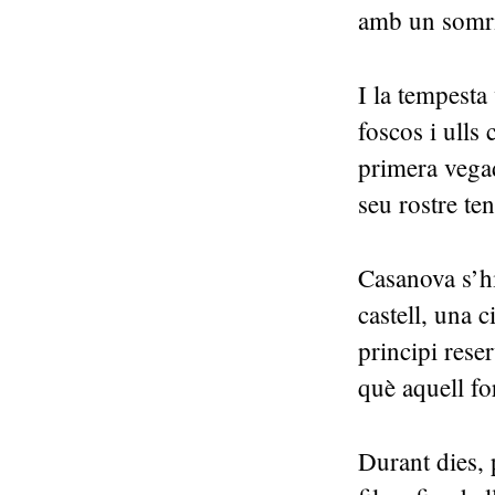
amb un somriu
I la tempesta 
foscos i ulls
primera vegad
seu rostre te
Casanova s’h
castell, una c
principi rese
què aquell fo
Durant dies, 