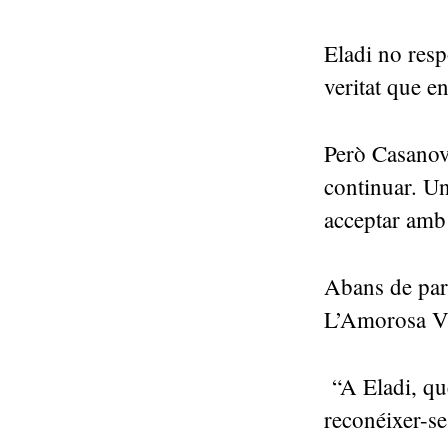
Eladi no resp
veritat que e
Però Casanova
continuar. Un
acceptar amb 
Abans de part
L’Amorosa Vi
“A Eladi, qu
reconéixer-se