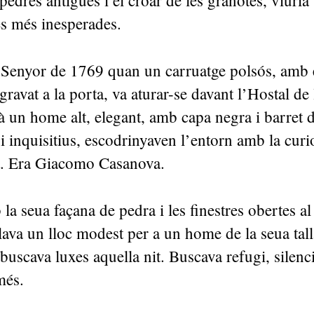
s pedres antigues i el croar de les granotes, viuria
es més inesperades.
l Senyor de 1769 quan un carruatge polsós, amb 
gravat a la porta, va aturar-se davant l’Hostal de
à un home alt, elegant, amb capa negra i barret d
s i inquisitius, escodrinyaven l’entorn amb la curi
at. Era Giacomo Casanova.
 la seua façana de pedra i les finestres obertes al
lava un lloc modest per a un home de la seua tall
uscava luxes aquella nit. Buscava refugi, silenci
més.