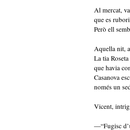
Al mercat, va
que es rubori
Però ell sem
Aquella nit, 
La tia Roseta
que havia com
Casanova esco
només un sed
Vicent, intri
—“Fugisc d’un