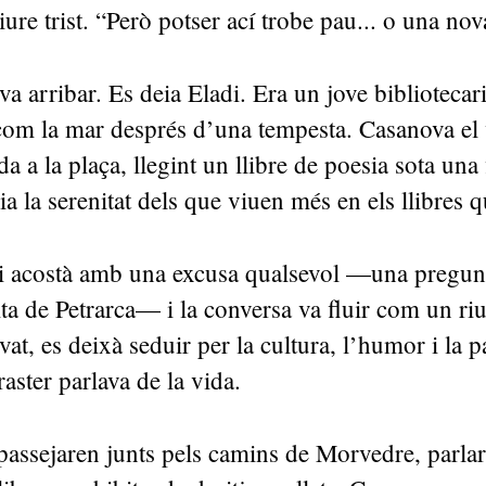
re trist. “Però potser ací trobe pau... o una nov
va arribar. Es deia Eladi. Era un jove bibliotecari
 com la mar després d’una tempesta. Casanova el
a a la plaça, llegint un llibre de poesia sota una 
nia la serenitat dels que viuen més en els llibres 
i acostà amb una excusa qualsevol —una pregunt
ita de Petrarca— i la conversa va fluir com un riu
rvat, es deixà seduir per la cultura, l’humor i la 
raster parlava de la vida.
passejaren junts pels camins de Morvedre, parla