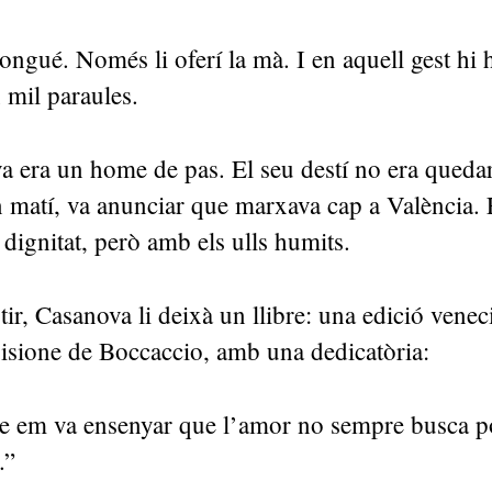
ongué. Només li oferí la mà. I en aquell gest hi
n mil paraules.
 era un home de pas. El seu destí no era quedar
 matí, va anunciar que marxava cap a València. 
dignitat, però amb els ulls humits.
ir, Casanova li deixà un llibre: una edició venec
sione de Boccaccio, amb una dedicatòria:
e em va ensenyar que l’amor no sempre busca po
.”