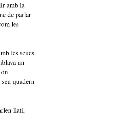
lir amb la
me de parlar
 com les
amb les seues
emblava un
, on
al seu quadern
len llatí,