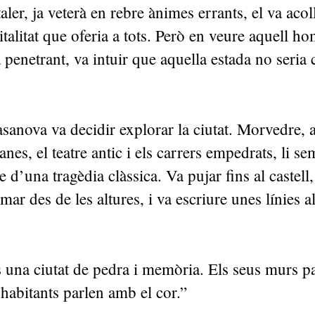
aler, ja veterà en rebre ànimes errants, el va acol
talitat que oferia a tots. Però en veure aquell ho
 penetrant, va intuir que aquella estada no seria
anova va decidir explorar la ciutat. Morvedre, 
nes, el teatre antic i els carrers empedrats, li s
 d’una tragèdia clàssica. Va pujar fins al castell
mar des de les altures, i va escriure unes línies 
una ciutat de pedra i memòria. Els seus murs par
 habitants parlen amb el cor.”