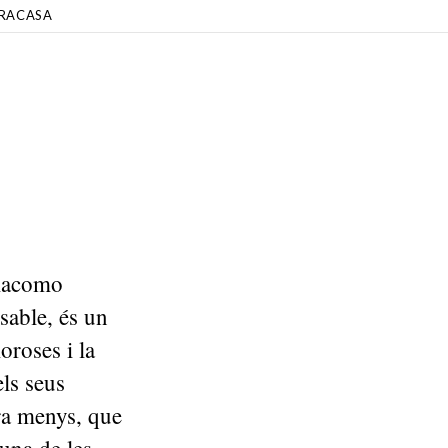
RACASA
Giacomo
sable, és un
roses i la
els seus
ra menys, que