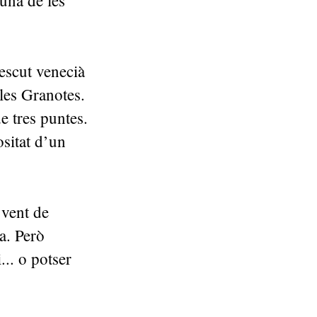
 una de les
escut venecià
 les Granotes.
e tres puntes.
ositat d’un
 vent de
a. Però
... o potser