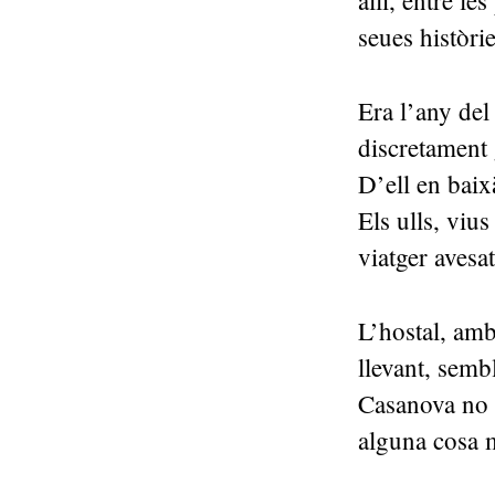
allí, entre le
seues històri
Era l’any de
discretament 
D’ell en baix
Els ulls, viu
viatger aves
L’hostal, amb
llevant, semb
Casanova no b
alguna cosa 