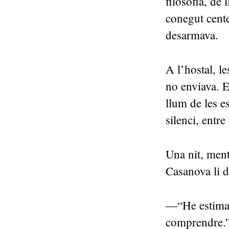
filosofia, de 
conegut cent
desarmava.
A l’hostal, l
no enviava. E
llum de les es
silenci, entre
Una nit, mentr
Casanova li d
—“He estimat
comprendre.