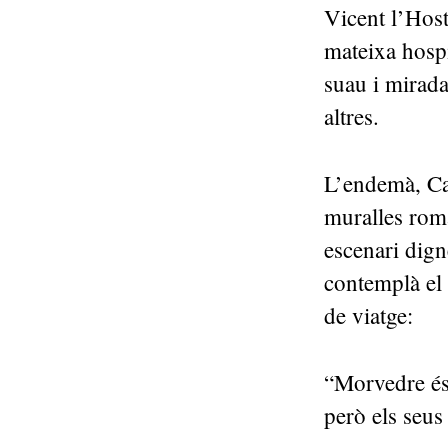
Vicent l’Host
mateixa hospi
suau i mirada
altres.
L’endemà, Cas
muralles roma
escenari digne
contemplà el 
de viatge:
“Morvedre és 
però els seus