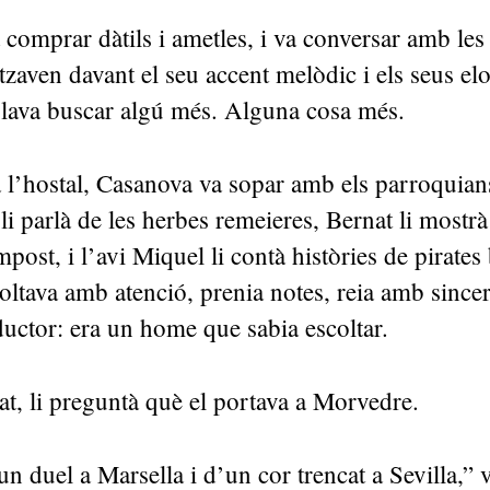
 comprar dàtils i ametles, i va conversar amb les
tzaven davant el seu accent melòdic i els seus elog
blava buscar algú més. Alguna cosa més.
a l’hostal, Casanova va sopar amb els parroquian
 li parlà de les herbes remeieres, Bernat li mostr
post, i l’avi Miquel li contà històries de pirates
ltava amb atenció, prenia notes, reia amb sincer
uctor: era un home que sabia escoltar.
gat, li preguntà què el portava a Morvedre.
 duel a Marsella i d’un cor trencat a Sevilla,” 