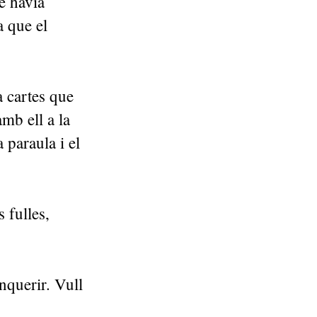
ue havia
 que el
a cartes que
amb ell a la
 paraula i el
 fulles,
nquerir. Vull