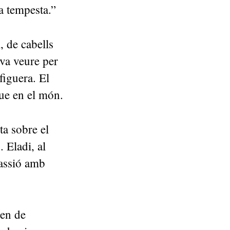
a tempesta.”
, de cabells
 va veure per
figuera. El
que en el món.
a sobre el
. Eladi, al
passió amb
ren de