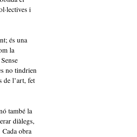
l·lectives i
nt; és una
om la
. Sense
s no tindrien
 de l’art, fet
inó també la
erar diàlegs,
. Cada obra