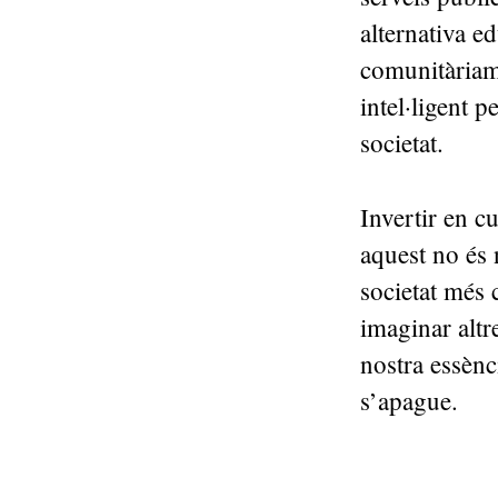
alternativa e
comunitàriame
intel·ligent p
societat.
Invertir en c
aquest no és 
societat més 
imaginar altr
nostra essèn
s’apague.