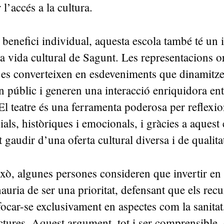
 l’accés a la cultura.
 benefici individual, aquesta escola també té un
 la vida cultural de Sagunt. Les representacions 
 es converteixen en esdeveniments que dinamitze
n públic i generen una interacció enriquidora entr
El teatre és una ferramenta poderosa per reflexi
als, històriques i emocionals, i gràcies a aquest 
 gaudir d’una oferta cultural diversa i de qualit
xò, algunes persones consideren que invertir en 
hauria de ser una prioritat, defensant que els rec
ocar-se exclusivament en aspectes com la sanitat
uctures. Aquest argument, tot i ser comprensible, 