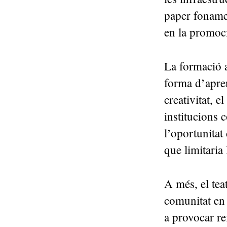
paper fonament
en la promoc
La formació a
forma d’apren
creativitat, e
institucions 
l’oportunitat 
que limitaria 
A més, el tea
comunitat en 
a provocar re