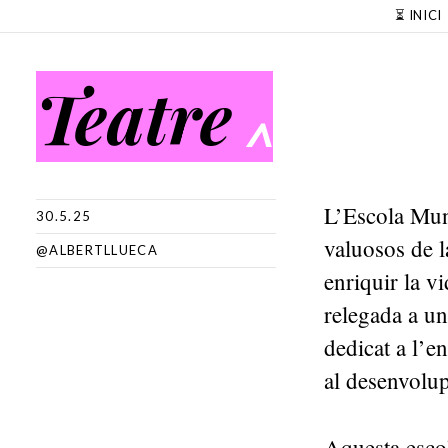
SKIP TO CONTENT
⏳ INICI
Teatre
^
L’Escola Muni
30.5.25
valuosos de l
@ALBERTLLUECA
enriquir la v
relegada a un
dedicat a l’e
al desenvolup
Aquesta esco