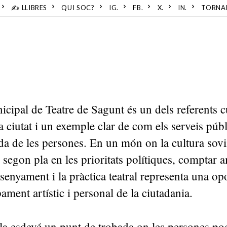
✍️ LLIBRES
QUI SOC?
IG.
FB.
X.
IN.
TORNA
cipal de Teatre de Sagunt és un dels referents c
a ciutat i un exemple clar de com els serveis púb
ida de les persones. En un món on la cultura sov
 segon pla en les prioritats polítiques, comptar 
nsenyament i la pràctica teatral representa una op
ament artístic i personal de la ciutadania.
la esdevé un punt de trobada on les persones po