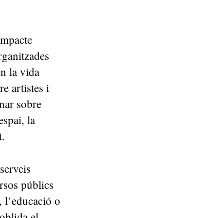
 impacte
organitzades
n la vida
e artistes i
onar sobre
espai, la
at.
serveis
ursos públics
, l’educació o
oblida el