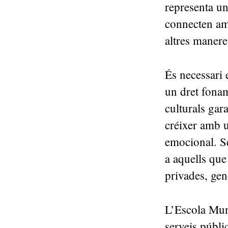
representa un
connecten amb
altres manere
És necessari 
un dret fonam
culturals gara
créixer amb u
emocional. Se
a aquells que
privades, gen
L’Escola Mun
serveis públi