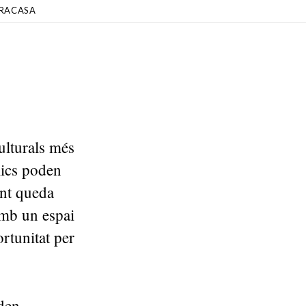
RACASA
ulturals més
lics poden
int queda
amb un espai
ortunitat per
den