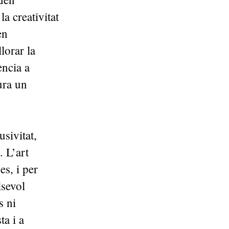
la creativitat
en
lorar la
ència a
ura un
usivitat,
. L’art
s, i per
lsevol
s ni
ta i a