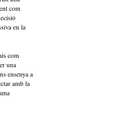
ment com
ecisió
ssiva en la
pais com
per una
ens ensenya a
ectar amb la
lama