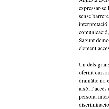
expressar-se l
sense barrer
interpretació 
comunicació, 
Sagunt demost
element acces
Un dels grans
oferint cursos
dramàtic no e
això, l’accés
persona inte
discriminacio