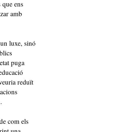
s que ens
tzar amb
 un luxe, sinó
blics
ietat puga
 educació
veuria reduït
macions
iu.
 de com els
rint una