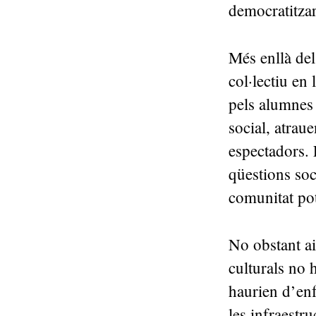
democratitzar
Més enllà del
col·lectiu en
pels alumnes
social, atraue
espectadors. 
qüestions soci
comunitat pot
No obstant ai
culturals no 
haurien d’enf
les infraestr