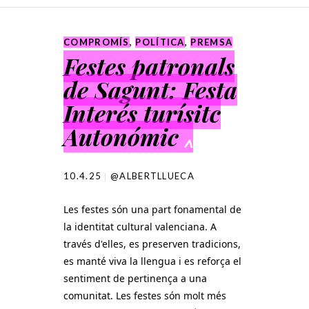
SKIP TO CONTENT
COMPROMÍS
,
POLÍTICA
,
PREMSA
Festes patronals
de Sagunt: Festa
Interés turísitc
Autonómic
^
10.4.25
@ALBERTLLUECA
Les festes són una part fonamental de
la identitat cultural valenciana. A
través d'elles, es preserven tradicions,
es manté viva la llengua i es reforça el
sentiment de pertinença a una
comunitat. Les festes són molt més