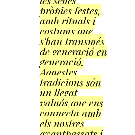
les seues
pròpies festes,
amb rituals i
costums que
s'han transmés
de generació en
generació.
Aquestes
tradicions són
un llegat
valuós que ens
connecta amb
els nostres
avantpassats i