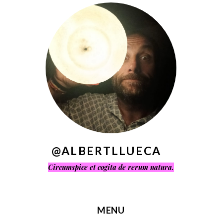
^
@ALBERTLLUECA
Circumspice et cogita de rerum natura.
MENU