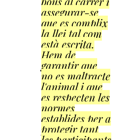
bous al carrer i
assegurar-se
que es complix
la llei tal com
està escrita.
Hem de
garantir que
no es maltracte
l'animal i que
es respecten les
normes
establides per a
protegir tant
les participants