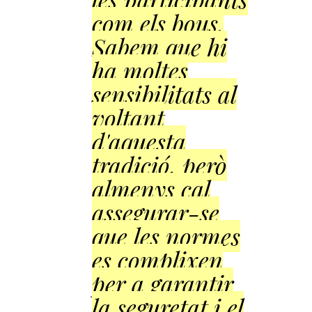
com els bous.
Sabem que hi
ha moltes
sensibilitats al
voltant
d'aquesta
tradició, però
almenys cal
assegurar-se
que les normes
es complixen
per a garantir
la seguretat i el