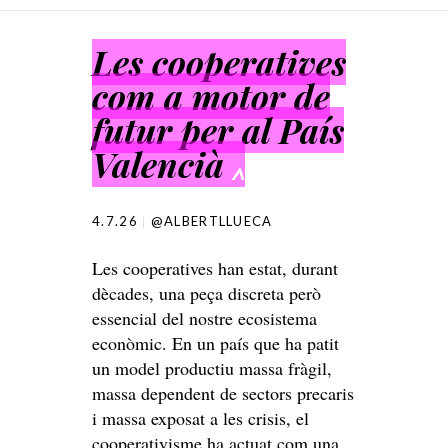
SKIP TO CONTENT
Les cooperatives
com a motor de
futur per al País
Valencià
^
4.7.26
@ALBERTLLUECA
Les cooperatives han estat, durant
dècades, una peça discreta però
essencial del nostre ecosistema
econòmic. En un país que ha patit
un model productiu massa fràgil,
massa dependent de sectors precaris
i massa exposat a les crisis, el
cooperativisme ha actuat com una