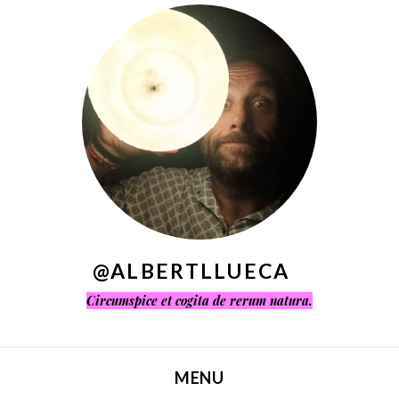
^
@ALBERTLLUECA
Circumspice et cogita de rerum natura.
MENU