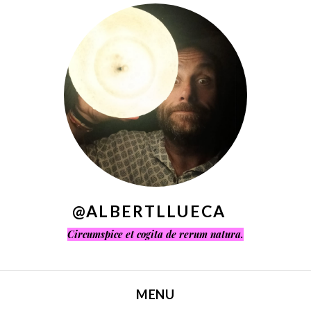
^
@ALBERTLLUECA
Circumspice et cogita de rerum natura.
MENU