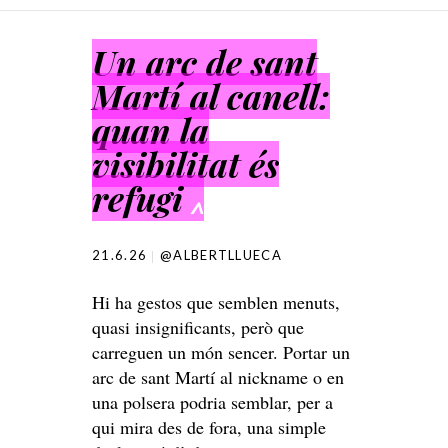
SKIP TO CONTENT
Un arc de sant
Martí al canell:
quan la
visibilitat és
refugi
^
21.6.26
@ALBERTLLUECA
Hi ha gestos que semblen menuts,
quasi insignificants, però que
carreguen un món sencer. Portar un
arc de sant Martí al nickname o en
una polsera podria semblar, per a
qui mira des de fora, una simple