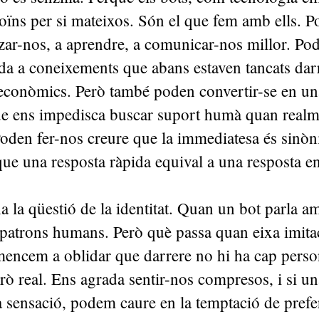
oïns per si mateixos. Són el que fem amb ells. P
zar-nos, a aprendre, a comunicar-nos millor. Po
da a coneixements que abans estaven tancats dar
econòmics. Però també poden convertir-se en un
e ens impedisca buscar suport humà quan realm
Poden fer-nos creure que la immediatesa és sinò
que una resposta ràpida equival a una resposta e
ha la qüestió de la identitat. Quan un bot parla a
 patrons humans. Però què passa quan eixa imitac
encem a oblidar que darrere no hi ha cap pers
però real. Ens agrada sentir-nos compresos, i si 
 sensació, podem caure en la temptació de preferi