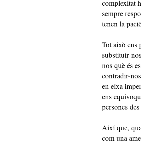
complexitat h
sempre respo
tenen la paci
Tot això ens 
substituir-no
nos què és es
contradir-nos
en eixa impe
ens equivoqu
persones des 
Així que, qua
com una amen