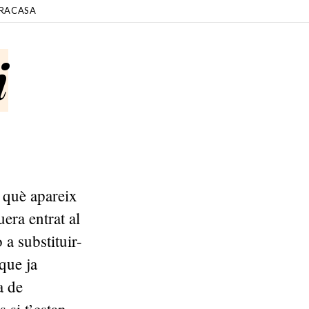
RACASA
i
 què apareix
era entrat al
 a substituir-
 que ja
a de