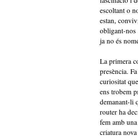
fascinació i 
escoltant o n
estan, convivi
obligant-nos 
ja no és nom
La primera c
presència. Fa
curiositat qu
ens trobem pr
demanant-li q
router ha dec
fem amb una 
criatura nova