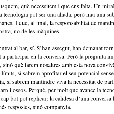
squem, què necessitem i què ens falta. Un miral
a tecnologia pot ser una aliada, però mai una subs
anes. I que, al final, la responsabilitat de manti
nostra, no de les màquines.
ntrat al bar, sí. S’han assegut, han demanat torn i
a participar en la conversa. Però la pregunta im
s, sinó què farem nosaltres amb esta nova conviv
límits, si sabrem aprofitar el seu potencial sense
ia, si sabrem mantindre viva la necessitat de par
arn i ossos. Perquè, per molt que avance la tecno
cap bot pot replicar: la calidesa d’una convers
és respostes, sinó companyia.