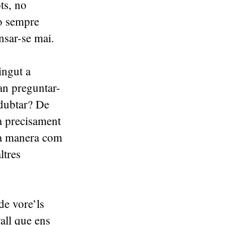
ts, no
o sempre
nsar-se mai.
ingut a
fan preguntar-
 dubtar? De
tà precisament
la manera com
ltres
de vore’ls
all que ens