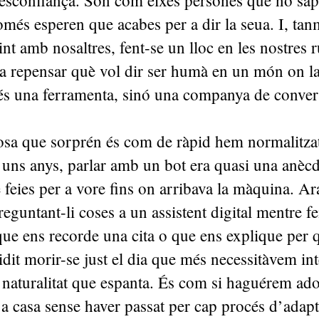
desconfiança. Són com eixes persones que no saps
omés esperen que acabes per a dir la seua. I, tan
nt amb nosaltres, fent-se un lloc en les nostres r
a repensar què vol dir ser humà en un món on la
és una ferramenta, sinó una companya de conver
osa que sorprén és com de ràpid hem normalitzat
 uns anys, parlar amb un bot era quasi una anèc
e feies per a vore fins on arribava la màquina. Ar
eguntant-li coses a un assistent digital mentre fe
ue ens recorde una cita o que ens explique per q
idit morir-se just el dia que més necessitàvem int
naturalitat que espanta. És com si haguérem ado
 a casa sense haver passat per cap procés d’adapt