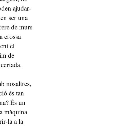
oden ajudar-
den ser una
rere de murs
a crossa
ent el
nim de
ncertada.
mb nosaltres,
ió és tan
ona? És un
una màquina
r-la a la