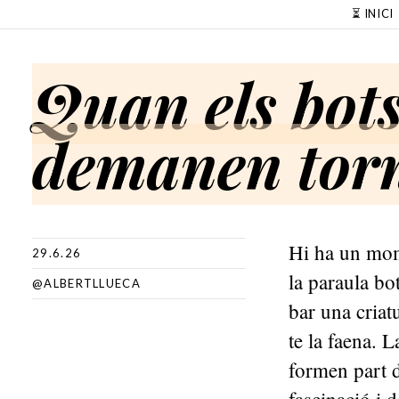
SKIP TO CONTENT
⏳ INICI
Quan els bots
demanen tor
Hi ha un mom
29.6.26
la paraula bo
@ALBERTLLUECA
bar una criat
te la faena. L
formen part d