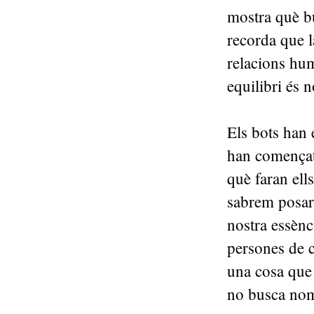
mostra què bu
recorda que l
relacions hum
equilibri és 
Els bots han e
han començat 
què faran ell
sabrem posar 
nostra essènc
persones de c
una cosa que 
no busca nom