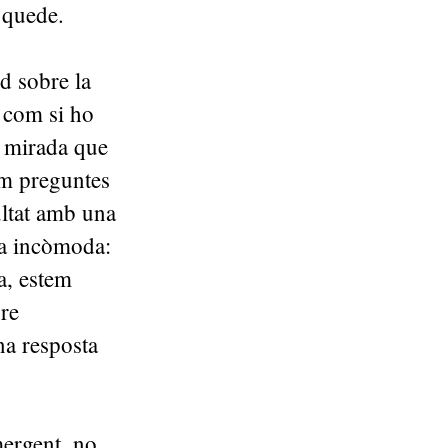
s quede.
d sobre la
 com si ho
a mirada que
iem preguntes
ultat amb una
ta incòmoda:
a, estem
re
na resposta
mergent, no