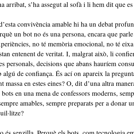
 arribat, s’ha assegut al sofà i li hem dit que e
d’esta convivència amable hi ha un debat profun
rquè un bot no és una persona, encara que parle
xperiències, no té memòria emocional, no té eix
stan entenent de veritat. I, malgrat això, li conf
tes personals, decisions que abans hauríem cons
 algú de confiança. És ací on apareix la pregun
t massa en estes eines? O, dit d’una altra maner
ls bots en una mena de confessors moderns, semp
 sempre amables, sempre preparats per a donar u
il·litze?
o és senzilla. Perquè els bots, com tecnologia e