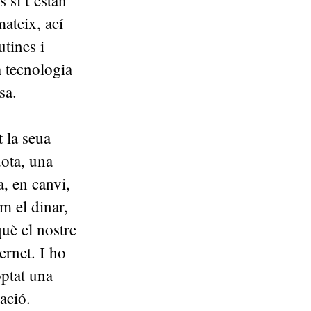
 si t’estan
mateix, ací
utines i
 tecnologia
sa.
 la seua
dota, una
a, en canvi,
m el dinar,
uè el nostre
ernet. I ho
ptat una
ació.