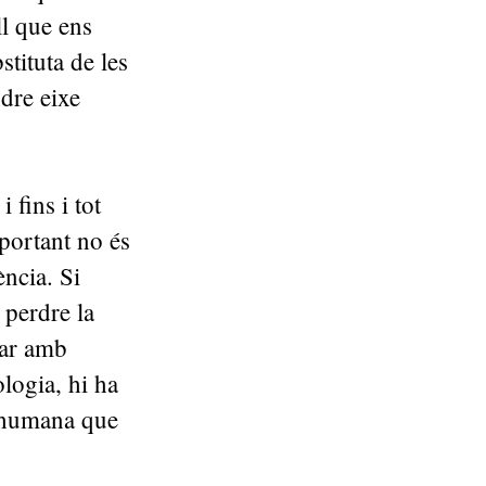
l que ens
tituta de les
ndre eixe
 fins i tot
portant no és
ència. Si
 perdre la
lar amb
logia, hi ha
a humana que