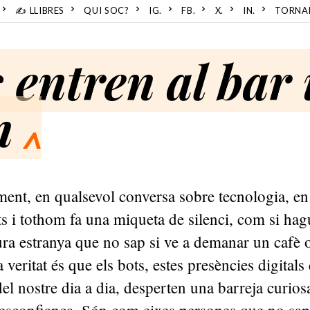
✍️ LLIBRES
QUI SOC?
IG.
FB.
X.
IN.
TORNA
 entren al bar 
n
^
ent, en qualsevol conversa sobre tecnologia, en
ts i tothom fa una miqueta de silenci, com si hagu
ura estranya que no sap si ve a demanar un cafè o
a veritat és que els bots, estes presències digitals
el nostre dia a dia, desperten una barreja curios