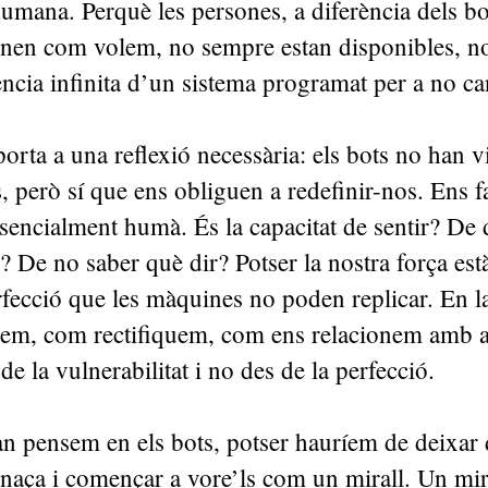
umana. Perquè les persones, a diferència dels bo
nen com volem, no sempre estan disponibles, n
ència infinita d’un sistema programat per a no ca
porta a una reflexió necessària: els bots no han v
s, però sí que ens obliguen a redefinir-nos. Ens 
sencialment humà. És la capacitat de sentir? De
? De no saber què dir? Potser la nostra força es
rfecció que les màquines no poden replicar. En 
em, com rectifiquem, com ens relacionem amb a
de la vulnerabilitat i no des de la perfecció.
n pensem en els bots, potser hauríem de deixar 
aça i començar a vore’ls com un mirall. Un mir