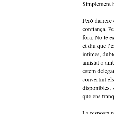
Simplement ha
Però darrere 
confiança. Pe
fóra. No té e
et diu que t’e
íntimes, dub
amistat o amb
estem delegan
convertint e
disponibles,
que ens tranqu
La resposta n