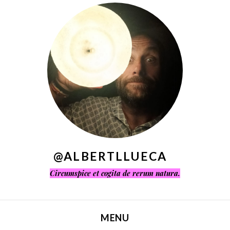
^
@ALBERTLLUECA
Circumspice et cogita de rerum natura.
MENU