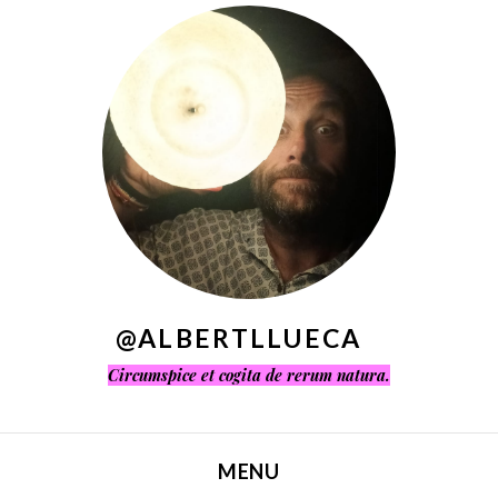
^
@ALBERTLLUECA
Circumspice et cogita de rerum natura.
MENU