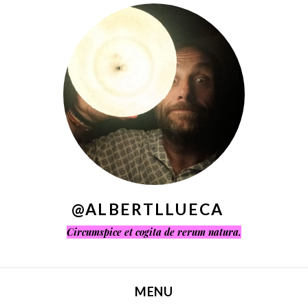
^
@ALBERTLLUECA
Circumspice et cogita de rerum natura.
MENU