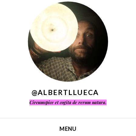
^
@ALBERTLLUECA
Circumspice et cogita de rerum natura.
MENU