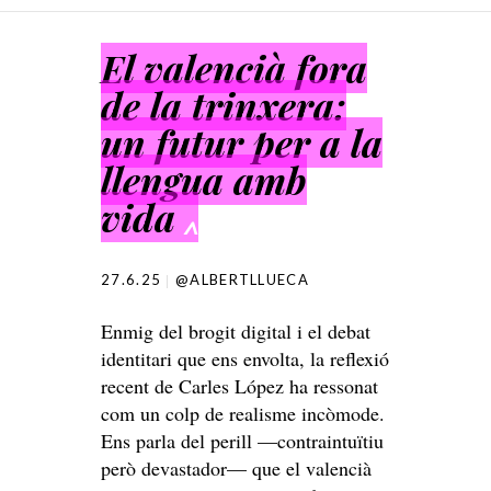
SKIP TO CONTENT
El valencià fora
de la trinxera:
un futur per a la
llengua amb
vida
^
27.6.25
@ALBERTLLUECA
Enmig del brogit digital i el debat
identitari que ens envolta, la reflexió
recent de Carles López ha ressonat
com un colp de realisme incòmode.
Ens parla del perill —contraintuïtiu
però devastador— que el valencià