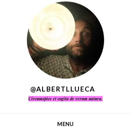
^
@ALBERTLLUECA
Circumspice et cogita de rerum natura.
MENU