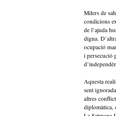
Milers de sah
condicions e
de l’ajuda hu
digna. D’altr
ocupació marr
i persecució p
d’independè
Aquesta reali
sent ignorada
altres confli
diplomàtica, 
La Setmana In