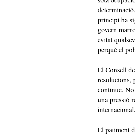
determinació.
principi ha s
govern marroq
evitat qualsev
perquè el pob
El Consell d
resolucions,
continue. No 
una pressió r
internaciona
El patiment d