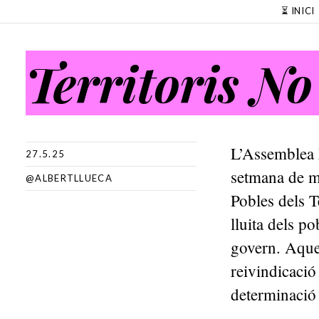
SKIP TO CONTENT
⏳ INICI
Territoris N
L’Assemblea 
27.5.25
setmana de m
@ALBERTLLUECA
Pobles dels T
lluita dels p
govern. Aque
reivindicació 
determinació