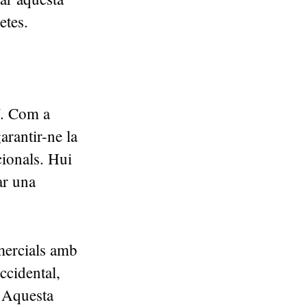
cretes.
uí. Com a
arantir-ne la
cionals. Hui
ar una
mercials amb
ccidental,
. Aquesta