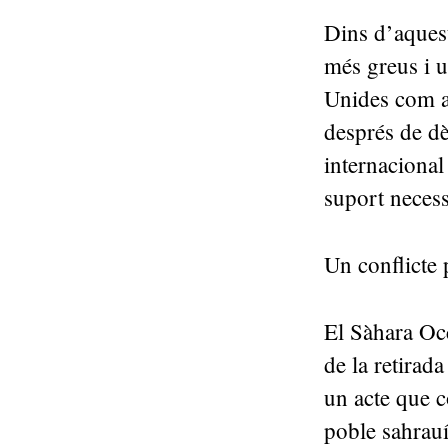
Dins d’aquest
més greus i ur
Unides com a 
després de dè
internacional
suport necess
Un conflicte 
El Sàhara Oc
de la retirad
un acte que c
poble sahrauí