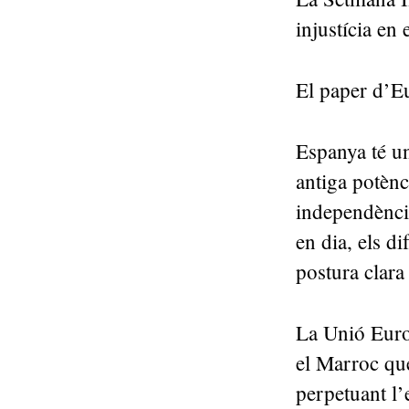
injustícia en
El paper d’
Espanya té un
antiga potènc
independència
en dia, els d
postura clara
La Unió Euro
el Marroc que
perpetuant l’