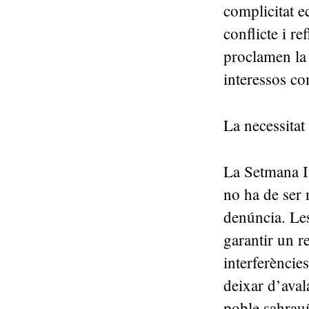
complicitat e
conflicte i re
proclamen la
interessos c
La necessita
La Setmana I
no ha de ser
denúncia. Les
garantir un r
interferèncie
deixar d’avala
poble sahra