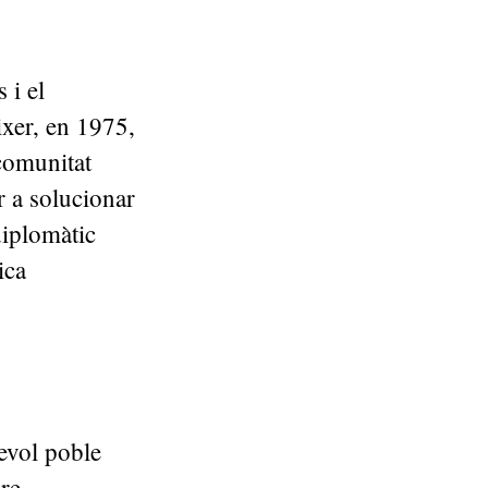
 i el
ixer, en 1975,
 comunitat
r a solucionar
diplomàtic
ica
evol poble
ure