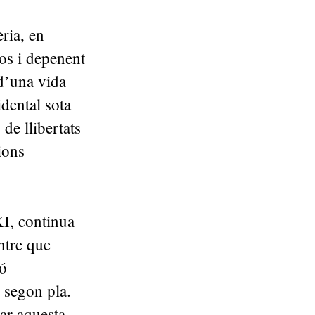
ria, en
os i depenent
 d’una vida
dental sota
de llibertats
ions
XI, continua
ntre que
ió
 segon pla.
uar aquesta