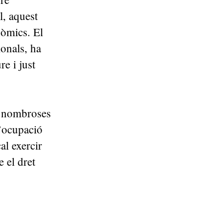
l, aquest
nòmics. El
onals, ha
re i just
n nombroses
l’ocupació
al exercir
 el dret