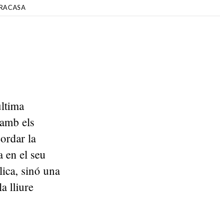
RACASA
última
 amb els
ordar la
a en el seu
ica, sinó una
a lliure