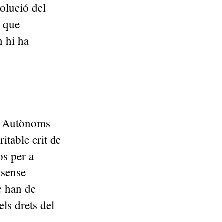
olució del
, que
n hi ha
No Autònoms
table crit de
os per a
 sense
c han de
els drets del