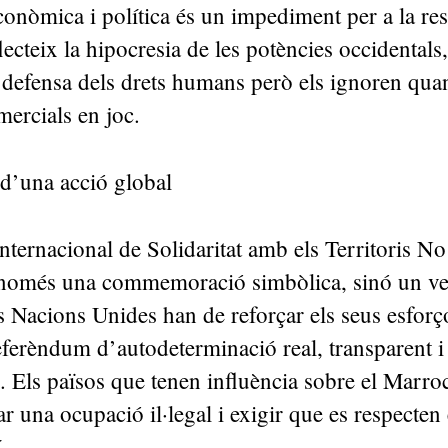
conòmica i política és un impediment per a la res
flecteix la hipocresia de les potències occidentals
 defensa dels drets humans però els ignoren qua
omercials en joc.
t d’una acció global
nternacional de Solidaritat amb els Territoris 
 només una commemoració simbòlica, sinó un veri
 Nacions Unides han de reforçar els seus esforç
eferèndum d’autodeterminació real, transparent i
s. Els països que tenen influència sobre el Marro
r una ocupació il·legal i exigir que es respecten 
uí.