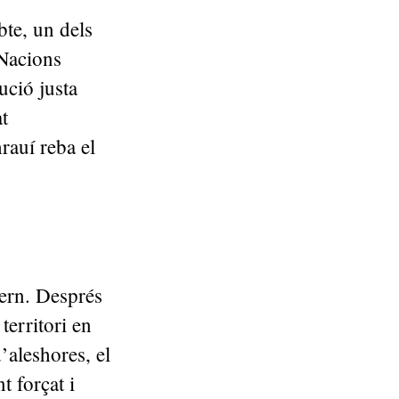
bte, un dels
 Nacions
ució justa
t
rauí reba el
ern. Després
territori en
’aleshores, el
t forçat i