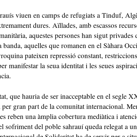
rauís viuen en camps de refugiats a Tinduf, Algè
xtremament dures. Aïllades, amb escassos recurs
manitària, aquestes persones han sigut privades
a banda, aquelles que romanen en el Sàhara Occi
oquina pateixen repressió constant, restriccions 
er manifestar la seua identitat i les seues aspirac
ncia.
tat, que hauria de ser inacceptable en el segle X
 per gran part de la comunitat internacional. Me
ctes reben una àmplia cobertura mediàtica i atenc
el sofriment del poble sahrauí queda relegat a un
ternacional de Solidaritat ha de servir per a sit