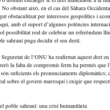
 No obstant això, en el cas del Sàhara Occidenta
igut obstaculitzat per interessos geopolítics i eco
uí, amb el suport d’algunes potències internaci
ol possibilitat real de celebrar un referèndum lliu
le sahrauí puga decidir el seu destí.
e Seguretat de l’ONU ha reafirmat aquest dret e
 però la falta de compromís ferm ha permés que 
són suficients els pronunciaments diplomàtics; c
eal sobre el govern marroquí i exigir que respecte
l.
el poble sahrauí: una crisi humanitària