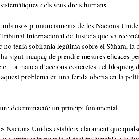
 sistemàtiques dels seus drets humans.
nombrosos pronunciaments de les Nacions Unides
Tribunal Internacional de Justícia que va reconé
 no tenia sobirania legítima sobre el Sàhara, la
 ha sigut incapaç de prendre mesures eficaces pe
cte. La manca d’accions concretes i el bloqueig 
 aquest problema en una ferida oberta en la polít
lliure determinació: un principi fonamental
es Nacions Unides estableix clarament que quals
o domini estranger té el dret inalienable a la lli