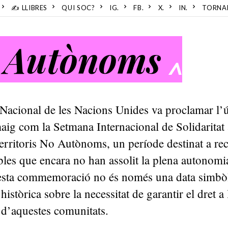
✍️ LLIBRES
QUI SOC?
IG.
FB.
X.
IN.
TORNA
o Autònoms
^
Nacional de les Nacions Unides va proclamar l’
aig com la Setmana Internacional de Solidaritat
erritoris No Autònoms, un període destinat a rec
obles que encara no han assolit la plena autonomi
sta commemoració no és només una data simbòl
històrica sobre la necessitat de garantir el dret a l
 d’aquestes comunitats.