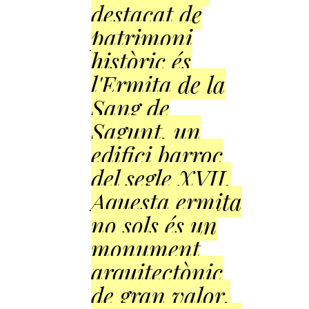
destacat de
patrimoni
històric és
l'Ermita de la
Sang de
Sagunt, un
edifici barroc
del segle XVII.
Aquesta ermita
no sols és un
monument
arquitectònic
de gran valor,