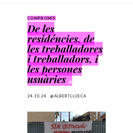
SKIP TO CONTENT
COMPROMÍS
De les
residéncies, de
les treballadores
i treballadors, i
les persones
usuàries
^
24.10.24
@ALBERTLLUECA