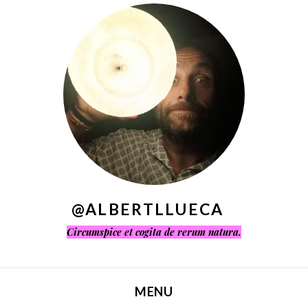
^
@ALBERTLLUECA
Circumspice et cogita de rerum natura.
MENU