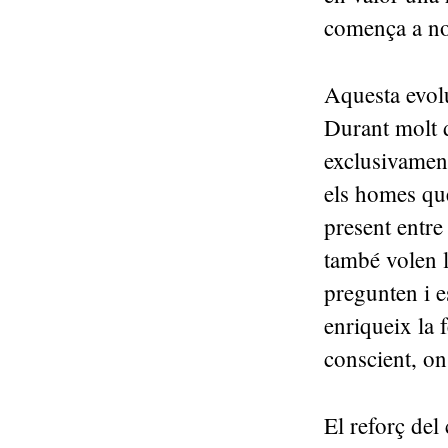
comença a not
Aquesta evolu
Durant molt d
exclusivament
els homes qu
present entre 
també volen l
pregunten i e
enriqueix la 
conscient, on 
El reforç del