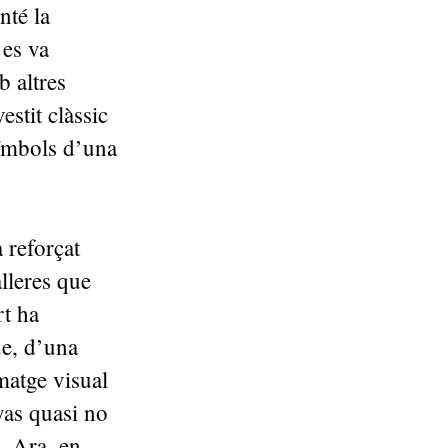
nté la
 es va
 altres
stit clàssic
símbols d’una
 reforçat
lleres que
rt ha
ue, d’una
matge visual
yas quasi no
. Ara, en