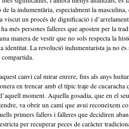
 més significatius, i alhora menys analitzats, és l
 de la indumentària, especialment la masculina,
a viscut un procés de dignificació i d’arrelamen
 ha més persones falleres que aposten per la tradi
r una manera de vestir que no sols respecta la hist
a identitat. La revolució indumentarista ja no és 
 i compartida.
aquest canvi cal mirar enrere, fins als anys huita
ionera en trencar amb el típic traje de cucaracha
 d’aquell moment. Aquella gosadia, que en el s
tendre, va obrir un camí que avui reconeixem c
uells primers fallers i falleres que decidiren aba
 estricta per recuperar peces de caràcter tradicio