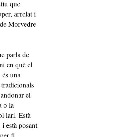
tiu que
per, arrelat i
 de Morvedre
ue parla de
t en què el
o és una
 tradicionals
bandonar el
a o la
l·lari. Està
, i està posant
per fi,