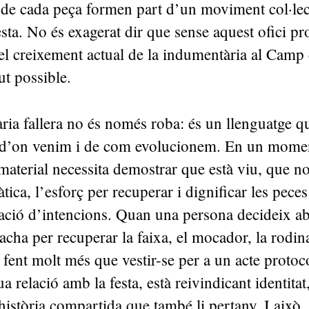
 de cada peça formen part d’un moviment col·lec
esta. No és exagerat dir que sense aquest ofici pro
l creixement actual de la indumentària al Camp
ut possible.
ia fallera no és només roba: és un llenguatge q
e d’on venim i de com evolucionem. En un momen
aterial necessita demostrar que està viu, que n
àtica, l’esforç per recuperar i dignificar les peces
ració d’intencions. Quan una persona decideix a
racha per recuperar la faixa, el mocador, la rodin
 fent molt més que vestir-se per a un acte protoco
ua relació amb la festa, està reivindicant identitat
història compartida que també li pertany. I això, 