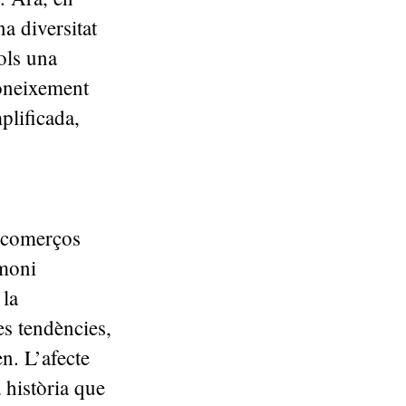
a diversitat
sols una
coneixement
plificada,
s comerços
imoni
 la
es tendències,
n. L’afecte
a història que