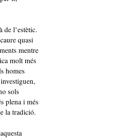
 de l’estètic.
ecaure quasi
naments mentre
ica molt més
Els homes
 investiguen,
no sols
és plena i més
e la tradició.
’aquesta