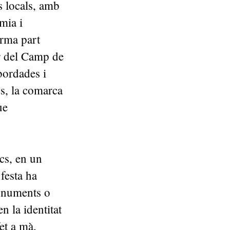
s locals, amb
mia i
orma part
er del Camp de
bordades i
mps, la comarca
ue
cs, en un
festa ha
onuments o
n la identitat
et a mà,