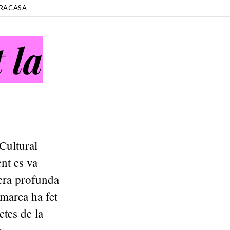
RACASA
 la
Cultural
nt es va
era profunda
omarca ha fet
ctes de la