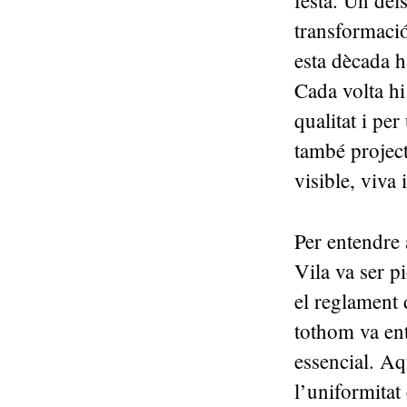
festa. Un dels
transformació
esta dècada h
Cada volta hi
qualitat i pe
també project
visible, viva
Per entendre 
Vila va ser p
el reglament
tothom va en
essencial. Aq
l’uniformitat