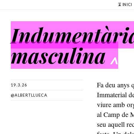
SKIP TO CONTENT
⏳ INICI
Indumentària
masculina
^
Fa deu anys 
19.3.26
Immaterial de
@ALBERTLLUECA
viure amb or
al Camp de Mo
seu aquell re