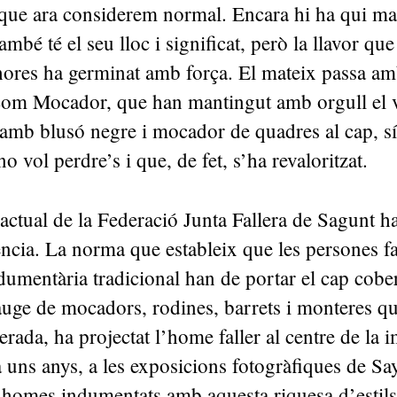
 que ara considerem normal. Encara hi ha qui ma
ambé té el seu lloc i significat, però la llavor que
ores ha germinat amb força. El mateix passa amb
com Mocador, que han mantingut amb orgull el ve
, amb blusó negre i mocador de quadres al cap, 
no vol perdre’s i que, de fet, s’ha revaloritzat.
actual de la Federació Junta Fallera de Sagunt ha
ncia. La norma que estableix que les persones fa
dumentària tradicional han de portar el cap cobe
auge de mocadors, rodines, barrets i monteres q
rada, ha projectat l’home faller al centre de la i
Fa uns anys, a les exposicions fotogràfiques de Sa
 homes indumentats amb aquesta riquesa d’estils