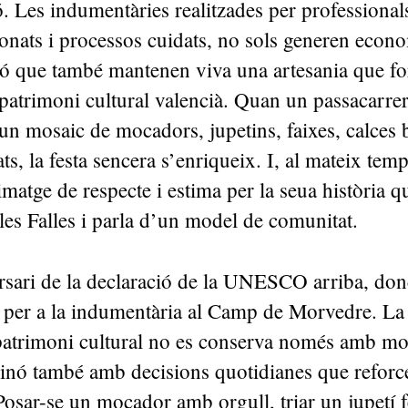
. Les indumentàries realitzades per professional
cionats i processos cuidats, no sols generen econo
nó que també mantenen viva una artesania que f
 patrimoni cultural valencià. Quan un passacarr
n mosaic de mocadors, jupetins, faixes, calces 
lats, la festa sencera s’enriqueix. I, al mateix te
imatge de respecte i estima per la seua història q
les Falles i parla d’un model de comunitat.
rsari de la declaració de la UNESCO arriba, don
per a la indumentària al Camp de Morvedre. La 
 patrimoni cultural no es conserva només amb m
sinó també amb decisions quotidianes que reforce
osar-se un mocador amb orgull, triar un jupetí f