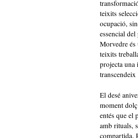
transformació
teixits selec
ocupació, si
essencial del
Morvedre és u
teixits trebal
projecta una 
transcendeix 
El desé anive
moment dolç 
entés que el
amb rituals, 
compartida. P