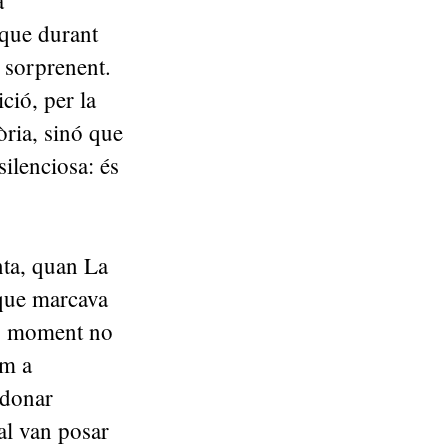
a
 que durant
t sorprenent.
ció, per la
òria, sinó que
silenciosa: és
nta, quan La
 que marcava
eu moment no
om a
ndonar
nal van posar