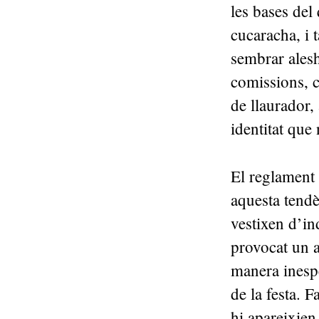
les bases del
cucaracha, i t
sembrar alesh
comissions, 
de llaurador
identitat que 
El reglament 
aquesta tendè
vestixen d’in
provocat un 
manera inespe
de la festa. 
hi apareixien