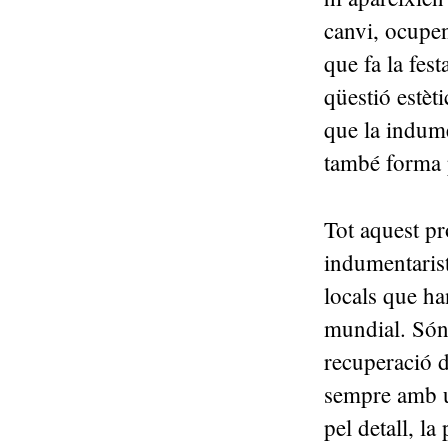
canvi, ocupen
que fa la fest
qüestió estèt
que la indume
també forma p
Tot aquest pr
indumentarist
locals que h
mundial. Són
recuperació d
sempre amb un
pel detall, la