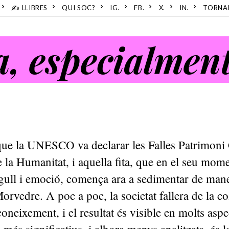
✍️ LLIBRES
QUI SOC?
IG.
FB.
X.
IN.
TORNA
, especialment
que la UNESCO va declarar les Falles Patrimoni 
 la Humanitat, i aquella fita, que en el seu mome
gull i emoció, comença ara a sedimentar de man
rvedre. A poc a poc, la societat fallera de la c
coneixement, i el resultat és visible en molts aspe