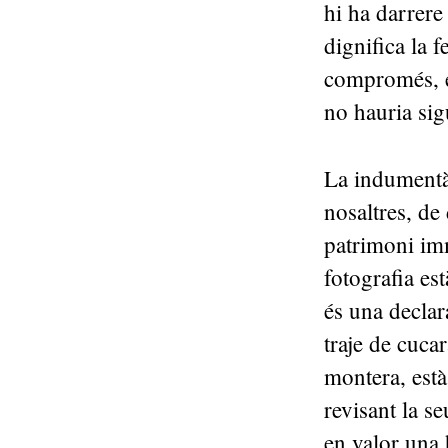
hi ha darrere
dignifica la f
compromés, e
no hauria sig
La indumentàr
nosaltres, d
patrimoni imm
fotografia est
és una decla
traje de cuca
montera, està
revisant la se
en valor una 