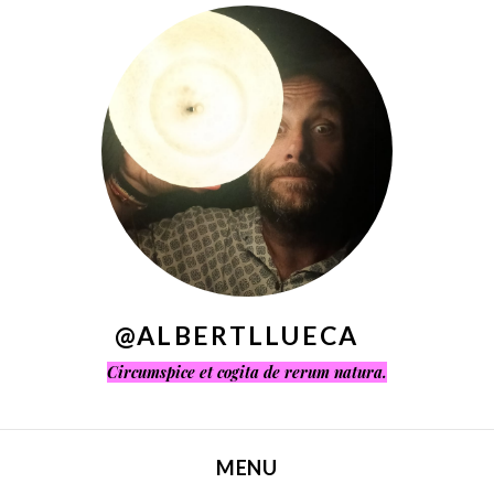
^
@ALBERTLLUECA
Circumspice et cogita de rerum natura.
MENU