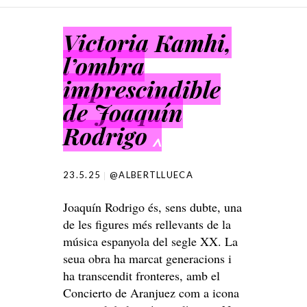
SKIP TO CONTENT
Victoria Kamhi,
l’ombra
imprescindible
de Joaquín
Rodrigo
^
23.5.25
@ALBERTLLUECA
Joaquín Rodrigo és, sens dubte, una
de les figures més rellevants de la
música espanyola del segle XX. La
seua obra ha marcat generacions i
ha transcendit fronteres, amb el
Concierto de Aranjuez com a icona