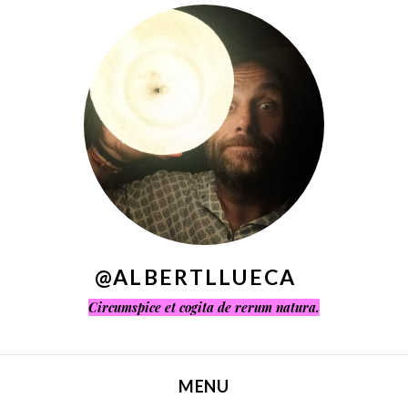
^
@ALBERTLLUECA
Circumspice et cogita de rerum natura.
MENU