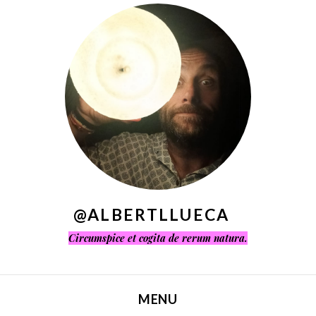
^
@ALBERTLLUECA
Circumspice et cogita de rerum natura.
MENU